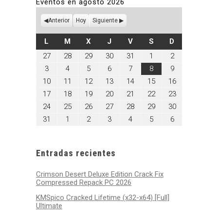
Eventos en agosto 2026
Anterior
Hoy
Siguiente
LUNES
MARTES
MIÉRCOLES
JUEVES
VIERNES
SÁBADO
DOMINGO
L
M
X
J
V
S
D
julio
julio
julio
julio
julio
agosto
agosto
27
28
29
30
31
1
2
27,
28,
29,
30,
31,
1,
2,
agosto
agosto
agosto
agosto
agosto
agosto
agosto
3
4
5
6
7
8
9
2026
2026
2026
2026
2026
2026
2026
3,
4,
5,
6,
7,
8,
9,
agosto
agosto
agosto
agosto
agosto
agosto
agosto
10
11
12
13
14
15
16
2026
2026
2026
2026
2026
2026
2026
10,
11,
12,
13,
14,
15,
16,
agosto
agosto
agosto
agosto
agosto
agosto
agosto
17
18
19
20
21
22
23
2026
2026
2026
2026
2026
2026
2026
17,
18,
19,
20,
21,
22,
23,
agosto
agosto
agosto
agosto
agosto
agosto
agosto
24
25
26
27
28
29
30
2026
2026
2026
2026
2026
2026
2026
24,
25,
26,
27,
28,
29,
30,
agosto
septiembre
septiembre
septiembre
septiembre
septiembre
septiembre
31
1
2
3
4
5
6
2026
2026
2026
2026
2026
2026
2026
31,
1,
2,
3,
4,
5,
6,
2026
2026
2026
2026
2026
2026
2026
Entradas recientes
Crimson Desert Deluxe Edition Crack Fix
Compressed Repack PC 2026
KMSpico Cracked Lifetime (x32-x64) [Full]
Ultimate