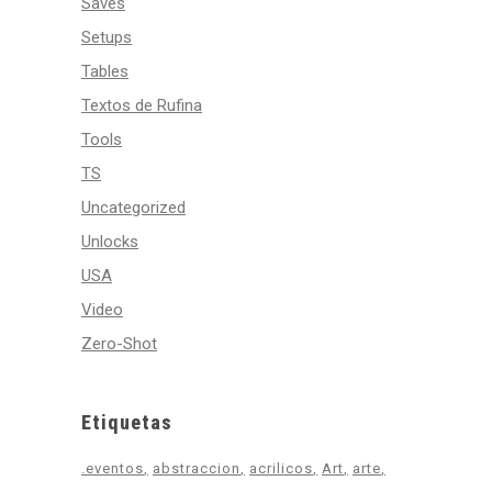
Saves
Setups
Tables
Textos de Rufina
Tools
TS
Uncategorized
Unlocks
USA
Video
Zero-Shot
Etiquetas
.eventos
abstraccion
acrilicos
Art
arte