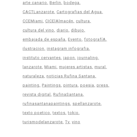
arte canario
Berlin
bodega
CACTLanzarote
Cartografias del Agua
CCEMiami
CICElAlmacén
cultura
cultura del vino
diario
dibujo
embajada de españa
Evento
fotografíA
ilustracion
instagram infografia
instituto cervantes
japon
journaling
lanzarote
Miami
mujeres artistas
mural
naturaleza
noticias Rufina Santana
painting
Paintings
pintura
poesia
press
revista digital
RufinaSantana
rufinasantanapaintings
spellanzarote
texto poetico
textos
tokio
turismodelanzarote
Tv
vino