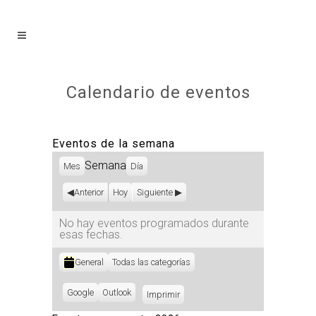
Calendario de eventos
Eventos de la semana
Semana
Mes
Día
Anterior
Hoy
Siguiente
No hay eventos programados durante
esas fechas.
Categorías
General
Todas las categorías
Subscribe
Google
Subscribe
Outlook
Imprimir
Vistas
in
in