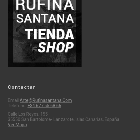
Contactar
Email:
Arte@rufinasantana.com
Teléfono:
+34 677 55 68 66
Calle Los Reyes, 155
35550 San Bartolomé- Lanzarote, Islas Canarias, España.
Ver Mapa