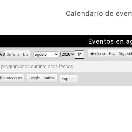
Calendario de even
Eventos en a
es
Anterior
Hoy
Siguien
Semana
Día
Mes
Año
 programados durante esas fechas.
las categorías
Subscribe
Google
Subscribe
Outlook
Imprimir
Vistas
in
in