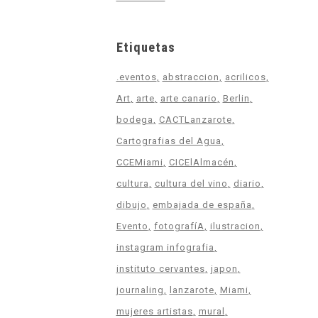
Etiquetas
.eventos
abstraccion
acrilicos
Art
arte
arte canario
Berlin
bodega
CACTLanzarote
Cartografias del Agua
CCEMiami
CICElAlmacén
cultura
cultura del vino
diario
dibujo
embajada de españa
Evento
fotografíA
ilustracion
instagram infografia
instituto cervantes
japon
journaling
lanzarote
Miami
mujeres artistas
mural