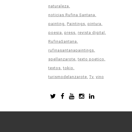
naturaleza
noticias Rufina Santana
painting
Paintings
pintura
poesia
press
revista digital
RufinaSantana
rufinasantanapaintings
spellanzarote
texto poetico
textos
tokio
turismodelanzarote
Tv
vino