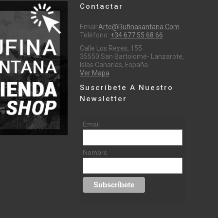
Contactar
Email:
Arte@rufinasantana.com
Teléfono:
+34 677 55 68 66
Calle Los Reyes, 155
35550 San Bartolomé- Lanzarote,
Islas Canarias, España.
Ver Mapa
Suscríbete A Nuestro
Newsletter
Email
Nombre