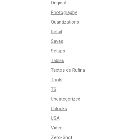
Original
Photography
Quantizations
Retail
Saves
Setups
Tables
Textos de Rufina
Tools
TS
Uncategorized
Unlocks
USA
Video
Zero-Shot