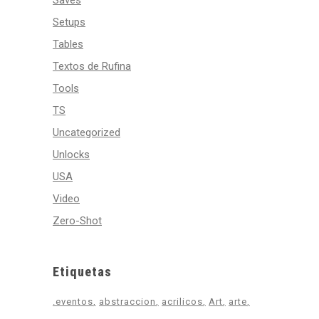
Saves
Setups
Tables
Textos de Rufina
Tools
TS
Uncategorized
Unlocks
USA
Video
Zero-Shot
Etiquetas
.eventos
abstraccion
acrilicos
Art
arte