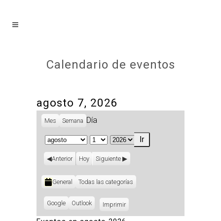
Calendario de eventos
agosto 7, 2026
Día
Mes
Semana
Mes
Día
Año
Anterior
Hoy
Siguiente
Categorías
General
Todas las categorías
Subscribe
Google
Subscribe
Outlook
Imprimir
Vistas
in
in