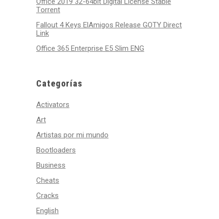
Office 2019 32-64bit Digital License Stable
Tоrrеnt
Fallout 4 Keys ElAmigos Release GOTY Direct
Link
Office 365 Enterprise E5 Slim ENG
Categorías
Activators
Art
Artistas por mi mundo
Bootloaders
Business
Cheats
Cracks
English