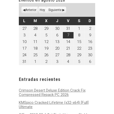
Eventos en agosto 2026
Anterior
Hoy
Siguiente
LUNES
MARTES
MIÉRCOLES
JUEVES
VIERNES
SÁBADO
DOMINGO
L
M
X
J
V
S
D
julio
julio
julio
julio
julio
agosto
agosto
27
28
29
30
31
1
2
27,
28,
29,
30,
31,
1,
2,
agosto
agosto
agosto
agosto
agosto
agosto
agosto
3
4
5
6
7
8
9
2026
2026
2026
2026
2026
2026
2026
3,
4,
5,
6,
7,
8,
9,
agosto
agosto
agosto
agosto
agosto
agosto
agosto
10
11
12
13
14
15
16
2026
2026
2026
2026
2026
2026
2026
10,
11,
12,
13,
14,
15,
16,
agosto
agosto
agosto
agosto
agosto
agosto
agosto
17
18
19
20
21
22
23
2026
2026
2026
2026
2026
2026
2026
17,
18,
19,
20,
21,
22,
23,
agosto
agosto
agosto
agosto
agosto
agosto
agosto
24
25
26
27
28
29
30
2026
2026
2026
2026
2026
2026
2026
24,
25,
26,
27,
28,
29,
30,
agosto
septiembre
septiembre
septiembre
septiembre
septiembre
septiembre
31
1
2
3
4
5
6
2026
2026
2026
2026
2026
2026
2026
31,
1,
2,
3,
4,
5,
6,
2026
2026
2026
2026
2026
2026
2026
Entradas recientes
Crimson Desert Deluxe Edition Crack Fix
Compressed Repack PC 2026
KMSpico Cracked Lifetime (x32-x64) [Full]
Ultimate