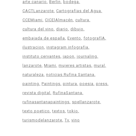
arte canario
Berlin
bodega
CACTLanzarote
Cartografias del Agua
CCEMiami
CICElAlmacén
cultura
cultura del vino
diario
dibujo
embajada de españa
Evento
fotografíA
ilustracion
instagram infografia
instituto cervantes
japon
journaling
lanzarote
Miami
mujeres artistas
mural
naturaleza
noticias Rufina Santana
painting
Paintings
pintura
poesia
press
revista digital
RufinaSantana
rufinasantanapaintings
spellanzarote
texto poetico
textos
tokio
turismodelanzarote
Tv
vino