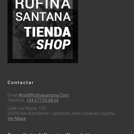
Contactar
Email:
Arte@rufinasantana.com
Teléfono:
+34 677 55 68 66
Calle Los Reyes, 155
35550 San Bartolomé- Lanzarote, Islas Canarias, España.
Ver Mapa