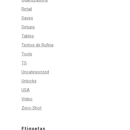
Quantizations
Retail
Saves
Setups
Tables
Textos de Rufina
Tools
TS
Uncategorized
Unlocks
USA
Video
Zero-Shot
Etiquetas