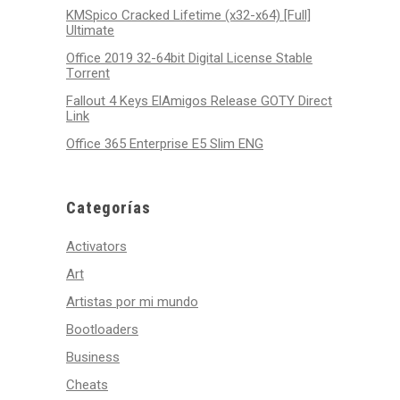
KMSpico Cracked Lifetime (x32-x64) [Full]
Ultimate
Office 2019 32-64bit Digital License Stable
Tоrrеnt
Fallout 4 Keys ElAmigos Release GOTY Direct
Link
Office 365 Enterprise E5 Slim ENG
Categorías
Activators
Art
Artistas por mi mundo
Bootloaders
Business
Cheats