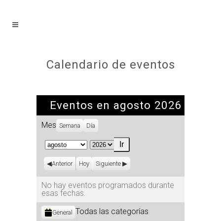
Calendario de eventos
Eventos en agosto 2026
Mes
Semana
Día
Mes
Año
Anterior
Hoy
Siguiente
No hay eventos programados durante
esas fechas.
Categorías
Todas las categorías
General