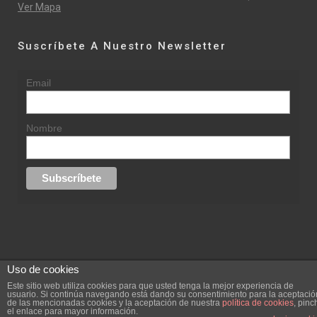
Ver Mapa
Suscríbete A Nuestro Newsletter
Email
Nombre
Uso de cookies
© 2015 rufinasantana.com
Este sitio web utiliza cookies para que usted tenga la mejor experiencia de
usuario. Si continúa navegando está dando su consentimiento para la aceptació
de las mencionadas cookies y la aceptación de nuestra
política de cookies
, pinc
replica rolex datejust
replica rolex day date
el enlace para mayor información.
Creada por
hugustudio.com