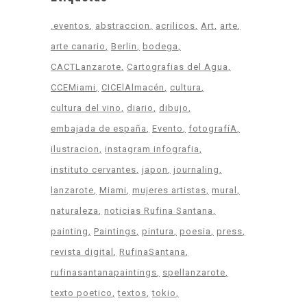
.eventos
abstraccion
acrilicos
Art
arte
arte canario
Berlin
bodega
CACTLanzarote
Cartografias del Agua
CCEMiami
CICElAlmacén
cultura
cultura del vino
diario
dibujo
embajada de españa
Evento
fotografíA
ilustracion
instagram infografia
instituto cervantes
japon
journaling
lanzarote
Miami
mujeres artistas
mural
naturaleza
noticias Rufina Santana
painting
Paintings
pintura
poesia
press
revista digital
RufinaSantana
rufinasantanapaintings
spellanzarote
texto poetico
textos
tokio