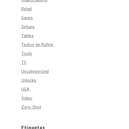
Quantizations
Retail
Saves
Setups
Tables
Textos de Rufina
Tools
TS
Uncategorized
Unlocks
USA
Video
Zero-Shot
Etiquetas