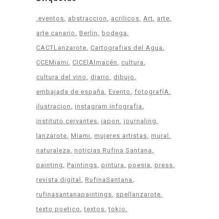
.eventos
abstraccion
acrilicos
Art
arte
arte canario
Berlin
bodega
CACTLanzarote
Cartografias del Agua
CCEMiami
CICElAlmacén
cultura
cultura del vino
diario
dibujo
embajada de españa
Evento
fotografíA
ilustracion
instagram infografia
instituto cervantes
japon
journaling
lanzarote
Miami
mujeres artistas
mural
naturaleza
noticias Rufina Santana
painting
Paintings
pintura
poesia
press
revista digital
RufinaSantana
rufinasantanapaintings
spellanzarote
texto poetico
textos
tokio