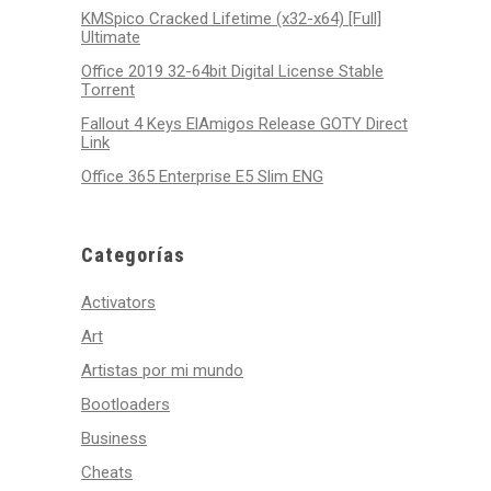
KMSpico Cracked Lifetime (x32-x64) [Full]
Ultimate
Office 2019 32-64bit Digital License Stable
Tоrrеnt
Fallout 4 Keys ElAmigos Release GOTY Direct
Link
Office 365 Enterprise E5 Slim ENG
Categorías
Activators
Art
Artistas por mi mundo
Bootloaders
Business
Cheats