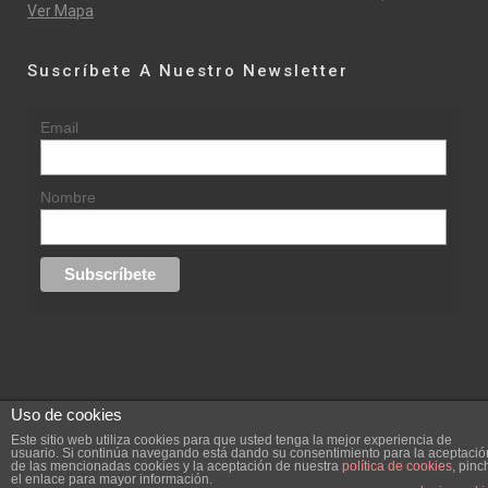
Ver Mapa
Suscríbete A Nuestro Newsletter
Email
Nombre
Uso de cookies
© 2015 rufinasantana.com
Este sitio web utiliza cookies para que usted tenga la mejor experiencia de
usuario. Si continúa navegando está dando su consentimiento para la aceptació
de las mencionadas cookies y la aceptación de nuestra
política de cookies
, pinc
replica rolex datejust
replica rolex day date
el enlace para mayor información.
Creada por
hugustudio.com