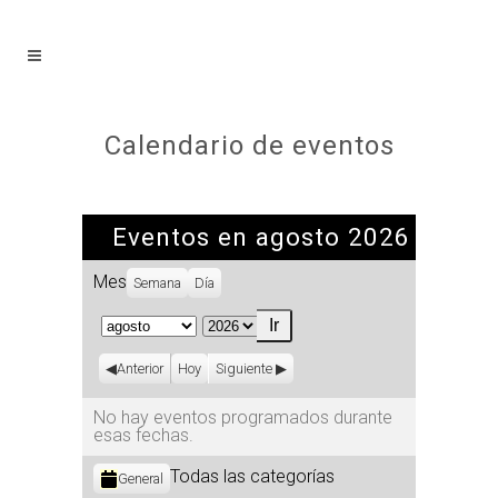
Calendario de eventos
Eventos en agosto 2026
Mes
Semana
Día
Mes
Año
Anterior
Hoy
Siguiente
No hay eventos programados durante
esas fechas.
Categorías
Todas las categorías
General