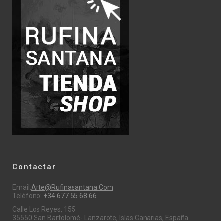
Contactar
Email:
Arte@rufinasantana.com
Teléfono:
+34 677 55 68 66
Calle Los Reyes, 155
35550 San Bartolomé- Lanzarote, Islas Canarias, España.