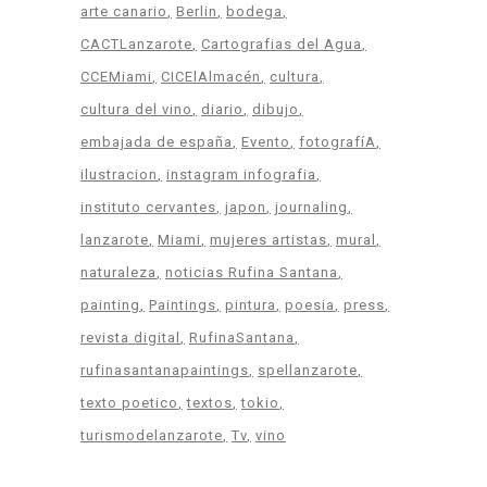
arte canario
Berlin
bodega
CACTLanzarote
Cartografias del Agua
CCEMiami
CICElAlmacén
cultura
cultura del vino
diario
dibujo
embajada de españa
Evento
fotografíA
ilustracion
instagram infografia
instituto cervantes
japon
journaling
lanzarote
Miami
mujeres artistas
mural
naturaleza
noticias Rufina Santana
painting
Paintings
pintura
poesia
press
revista digital
RufinaSantana
rufinasantanapaintings
spellanzarote
texto poetico
textos
tokio
turismodelanzarote
Tv
vino