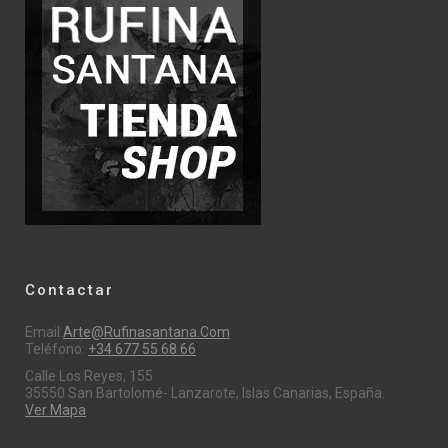
Contactar
Email:
Arte@rufinasantana.com
Teléfono:
+34 677 55 68 66
Calle Los Reyes, 155
35550 San Bartolomé- Lanzarote, Islas Canarias, España.
Ver Mapa