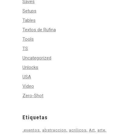
Saves
Setups
Tables
Textos de Rufina
Tools
TS
Uncategorized
Unlocks
USA
Video
Zero-Shot
Etiquetas
.eventos
abstraccion
acrilicos
Art
arte