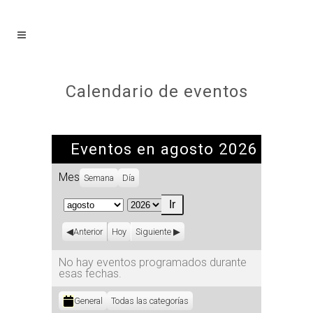
Calendario de eventos
Eventos en agosto 2026
Mes
Semana
Día
Mes
Año
Anterior
Hoy
Siguiente
No hay eventos programados durante
esas fechas.
Categorías
General
Todas las categorías