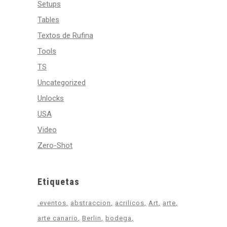
Setups
Tables
Textos de Rufina
Tools
TS
Uncategorized
Unlocks
USA
Video
Zero-Shot
Etiquetas
.eventos
abstraccion
acrilicos
Art
arte
arte canario
Berlin
bodega