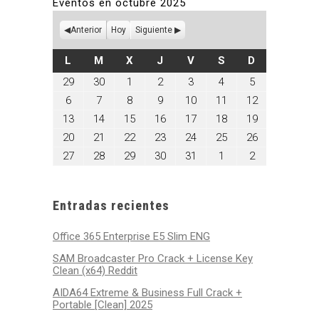
Eventos en octubre 2025
Anterior
Hoy
Siguiente
LUNES
MARTES
MIÉRCOLES
JUEVES
VIERNES
SÁBADO
DOMINGO
L
M
X
J
V
S
D
septiembre
septiembre
octubre
octubre
octubre
octubre
octubre
29
30
1
2
3
4
5
29,
30,
1,
2,
3,
4,
5,
octubre
octubre
octubre
octubre
octubre
octubre
octubre
6
7
8
9
10
11
12
2025
2025
2025
2025
2025
2025
2025
6,
7,
8,
9,
10,
11,
12,
octubre
octubre
octubre
octubre
octubre
octubre
octubre
13
14
15
16
17
18
19
2025
2025
2025
2025
2025
2025
2025
13,
14,
15,
16,
17,
18,
19,
octubre
octubre
octubre
octubre
octubre
octubre
octubre
20
21
22
23
24
25
26
2025
2025
2025
2025
2025
2025
2025
20,
21,
22,
23,
24,
25,
26,
octubre
octubre
octubre
octubre
octubre
noviembre
noviembre
27
28
29
30
31
1
2
2025
2025
2025
2025
2025
2025
2025
27,
28,
29,
30,
31,
1,
2,
2025
2025
2025
2025
2025
2025
2025
Entradas recientes
Office 365 Enterprise E5 Slim ENG
SAM Broadcaster Pro Crack + License Key
Clean (x64) Reddit
AIDA64 Extreme & Business Full Crack +
Portable [Clean] 2025