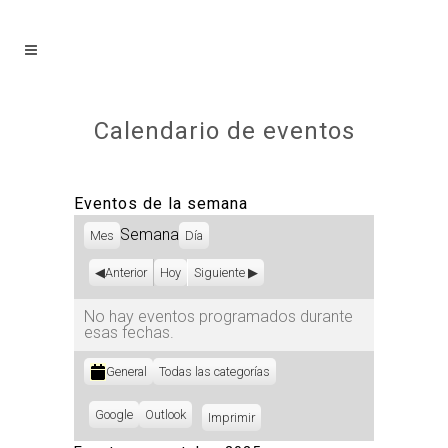
Calendario de eventos
Eventos de la semana
Semana
Mes
Día
Anterior
Hoy
Siguiente
No hay eventos programados durante
esas fechas.
Categorías
General
Todas las categorías
Subscribe
Google
Subscribe
Outlook
Imprimir
Vistas
in
in