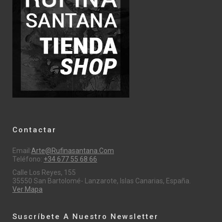
Contactar
Email:
Arte@rufinasantana.com
Teléfono:
+34 677 55 68 66
Calle Los Reyes, 155
35550 San Bartolomé- Lanzarote, Islas Canarias, España.
Ver Mapa
Suscríbete A Nuestro Newsletter