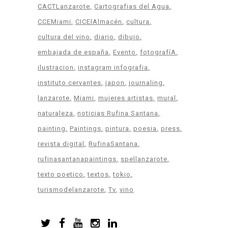
CACTLanzarote
Cartografias del Agua
CCEMiami
CICElAlmacén
cultura
cultura del vino
diario
dibujo
embajada de españa
Evento
fotografíA
ilustracion
instagram infografia
instituto cervantes
japon
journaling
lanzarote
Miami
mujeres artistas
mural
naturaleza
noticias Rufina Santana
painting
Paintings
pintura
poesia
press
revista digital
RufinaSantana
rufinasantanapaintings
spellanzarote
texto poetico
textos
tokio
turismodelanzarote
Tv
vino