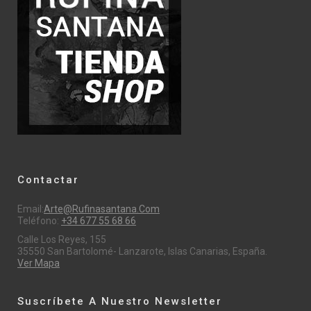
Contactar
Email:
Arte@rufinasantana.com
Teléfono:
+34 677 55 68 66
Calle Los Reyes, 155
35550 San Bartolomé- Lanzarote, Islas Canarias, España.
Ver Mapa
Suscríbete A Nuestro Newsletter