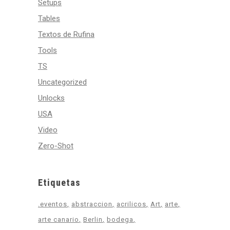
Setups
Tables
Textos de Rufina
Tools
TS
Uncategorized
Unlocks
USA
Video
Zero-Shot
Etiquetas
.eventos
abstraccion
acrilicos
Art
arte
arte canario
Berlin
bodega