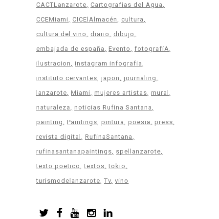
CACTLanzarote
Cartografias del Agua
CCEMiami
CICElAlmacén
cultura
cultura del vino
diario
dibujo
embajada de españa
Evento
fotografíA
ilustracion
instagram infografia
instituto cervantes
japon
journaling
lanzarote
Miami
mujeres artistas
mural
naturaleza
noticias Rufina Santana
painting
Paintings
pintura
poesia
press
revista digital
RufinaSantana
rufinasantanapaintings
spellanzarote
texto poetico
textos
tokio
turismodelanzarote
Tv
vino