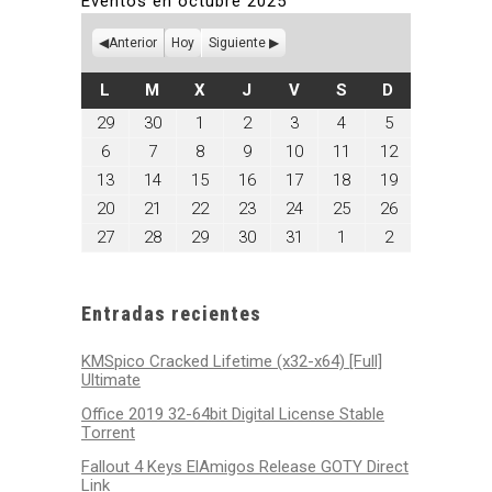
Eventos en octubre 2025
Anterior
Hoy
Siguiente
LUNES
MARTES
MIÉRCOLES
JUEVES
VIERNES
SÁBADO
DOMINGO
L
M
X
J
V
S
D
septiembre
septiembre
octubre
octubre
octubre
octubre
octubre
29
30
1
2
3
4
5
29,
30,
1,
2,
3,
4,
5,
octubre
octubre
octubre
octubre
octubre
octubre
octubre
6
7
8
9
10
11
12
2025
2025
2025
2025
2025
2025
2025
6,
7,
8,
9,
10,
11,
12,
octubre
octubre
octubre
octubre
octubre
octubre
octubre
13
14
15
16
17
18
19
2025
2025
2025
2025
2025
2025
2025
13,
14,
15,
16,
17,
18,
19,
octubre
octubre
octubre
octubre
octubre
octubre
octubre
20
21
22
23
24
25
26
2025
2025
2025
2025
2025
2025
2025
20,
21,
22,
23,
24,
25,
26,
octubre
octubre
octubre
octubre
octubre
noviembre
noviembre
27
28
29
30
31
1
2
2025
2025
2025
2025
2025
2025
2025
27,
28,
29,
30,
31,
1,
2,
2025
2025
2025
2025
2025
2025
2025
Entradas recientes
KMSpico Cracked Lifetime (x32-x64) [Full]
Ultimate
Office 2019 32-64bit Digital License Stable
Tоrrеnt
Fallout 4 Keys ElAmigos Release GOTY Direct
Link