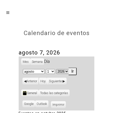
Calendario de eventos
agosto 7, 2026
Día
Mes
Semana
Mes
Día
Año
Anterior
Hoy
Siguiente
Categorías
General
Todas las categorías
Subscribe
Google
Subscribe
Outlook
Imprimir
Vistas
in
in