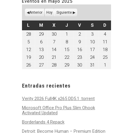
Eventos en mayo 2025
Anterior
Hoy
Siguiente
LUNES
MARTES
MIÉRCOLES
JUEVES
VIERNES
SÁBADO
DOMINGO
L
M
X
J
V
S
D
abril
abril
abril
mayo
mayo
mayo
mayo
28
29
30
1
2
3
4
28,
29,
30,
1,
2,
3,
4,
mayo
mayo
mayo
mayo
mayo
mayo
mayo
5
6
7
8
9
10
11
2025
2025
2025
2025
2025
2025
2025
5,
6,
7,
8,
9,
10,
11,
mayo
mayo
mayo
mayo
mayo
mayo
mayo
12
13
14
15
16
17
18
2025
2025
2025
2025
2025
2025
2025
12,
13,
14,
15,
16,
17,
18,
mayo
mayo
mayo
mayo
mayo
mayo
mayo
19
20
21
22
23
24
25
2025
2025
2025
2025
2025
2025
2025
19,
20,
21,
22,
23,
24,
25,
mayo
mayo
mayo
mayo
mayo
mayo
junio
26
27
28
29
30
31
1
2025
2025
2025
2025
2025
2025
2025
26,
27,
28,
29,
30,
31,
1,
2025
2025
2025
2025
2025
2025
2025
Entradas recientes
Verity 2026 Full4K x265 DD5.1 .torrent
Microsoft Office Pro Plus Slim Ohook
Activated Updated
Borderlands 4 Repack
Detroit: Become Human – Premium Edition