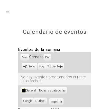
Calendario de eventos
Eventos de la semana
Semana
Mes
Día
Anterior
Hoy
Siguiente
No hay eventos programados durante
esas fechas.
Categorías
General
Todas las categorías
Subscribe
Google
Subscribe
Outlook
Imprimir
Vistas
in
in