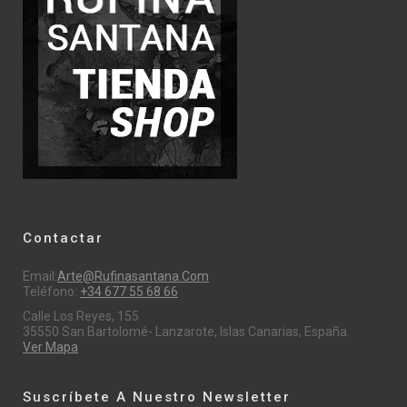
Contactar
Email:
Arte@rufinasantana.com
Teléfono:
+34 677 55 68 66
Calle Los Reyes, 155
35550 San Bartolomé- Lanzarote, Islas Canarias, España.
Ver Mapa
Suscríbete A Nuestro Newsletter