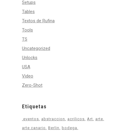
Setups
Tables
Textos de Rufina
Tools
TS
Uncategorized
Unlocks
USA
Video
Zero-Shot
Etiquetas
.eventos
abstraccion
acrilicos
Art
arte
arte canario
Berlin
bodega