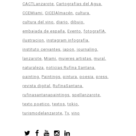
CACTLanzarote
Cartografias del Agua
CCEMiami
CICElAlmacén
cultura
cultura del vino
diario
dibujo
embajada de españa
Evento
fotografíA
ilustracion
instagram infografia
instituto cervantes
japon
journaling
lanzarote
Miami
mujeres artistas
mural
naturaleza
noticias Rufina Santana
painting
Paintings
pintura
poesia
press
revista digital
RufinaSantana
rufinasantanapaintings
spellanzarote
texto poetico
textos
tokio
turismodelanzarote
Tv
vino