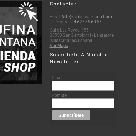
Contactar
Email:
Arte@rufinasantana.com
Teléfono:
+34 677 55 68 66
Calle Los Reyes, 155
35550 San Bartolomé- Lanzarote,
Islas Canarias, España.
Ver Mapa
Suscríbete A Nuestro
Newsletter
Email
Nombre