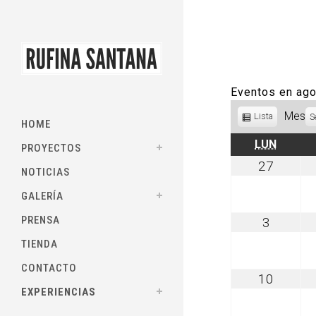
Eventos en ag
Mes
Ver
Lista
S
HOME
como
LUNES
LUN
PROYECTOS
julio
27
NOTICIAS
27,
2026
GALERÍA
PRENSA
agosto
3
3,
TIENDA
2026
CONTACTO
agosto
10
10,
EXPERIENCIAS
2026