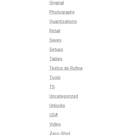
Original
Photography
Quantizations
Retail
Saves
Setups
Tables
Textos de Rufina
Tools
TS
Uncategorized
Unlocks
USA
Video
Zero-Shot