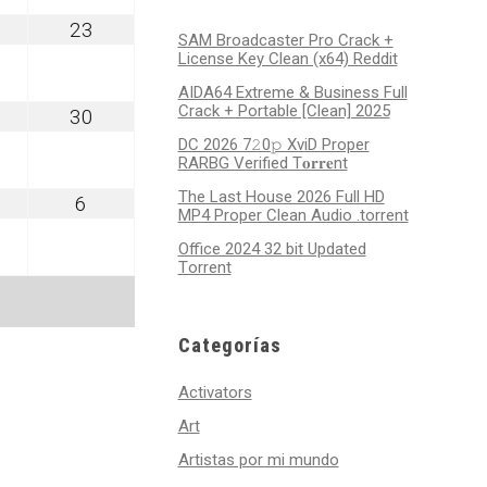
gosto
agosto
23
SAM Broadcaster Pro Crack +
2,
23,
License Key Clean (x64) Reddit
026
2026
AIDA64 Extreme & Business Full
Crack + Portable [Clean] 2025
gosto
agosto
30
9,
30,
DC 2026 7𝟸0𝚙 XviD Proper
026
2026
RARBG Verified T𝐨𝐫𝐫𝐞nt
The Last House 2026 Full HD
ptiembre
septiembre
6
MP4 Proper Clean Audio .torrent
6,
026
2026
Office 2024 32 bit Updated
Tоrrеnt
Categorías
Activators
Art
Artistas por mi mundo