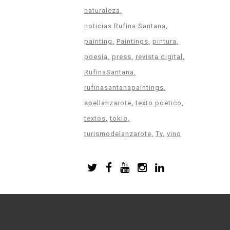
naturaleza
noticias Rufina Santana
painting
Paintings
pintura
poesia
press
revista digital
RufinaSantana
rufinasantanapaintings
spellanzarote
texto poetico
textos
tokio
turismodelanzarote
Tv
vino