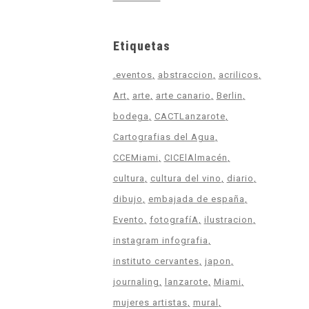
Etiquetas
.eventos
abstraccion
acrilicos
Art
arte
arte canario
Berlin
bodega
CACTLanzarote
Cartografias del Agua
CCEMiami
CICElAlmacén
cultura
cultura del vino
diario
dibujo
embajada de españa
Evento
fotografíA
ilustracion
instagram infografia
instituto cervantes
japon
journaling
lanzarote
Miami
mujeres artistas
mural