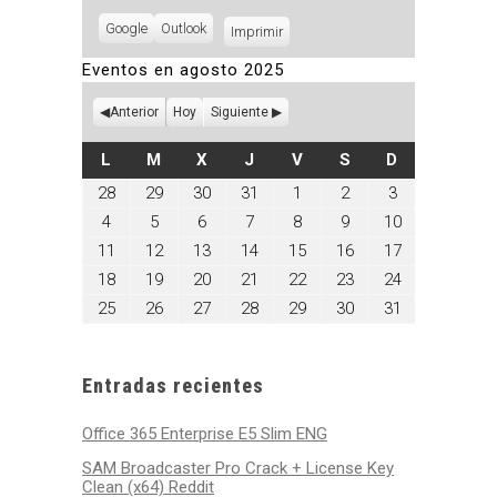
Subscribe
Google
Subscribe
Outlook
Imprimir
Vistas
in
in
Eventos en agosto 2025
Anterior
Hoy
Siguiente
LUNES
MARTES
MIÉRCOLES
JUEVES
VIERNES
SÁBADO
DOMINGO
L
M
X
J
V
S
D
julio
julio
julio
julio
agosto
agosto
agosto
28
29
30
31
1
2
3
28,
29,
30,
31,
1,
2,
3,
agosto
agosto
agosto
agosto
agosto
agosto
agosto
4
5
6
7
8
9
10
2025
2025
2025
2025
2025
2025
2025
4,
5,
6,
7,
8,
9,
10,
agosto
agosto
agosto
agosto
agosto
agosto
agosto
11
12
13
14
15
16
17
2025
2025
2025
2025
2025
2025
2025
11,
12,
13,
14,
15,
16,
17,
agosto
agosto
agosto
agosto
agosto
agosto
agosto
18
19
20
21
22
23
24
2025
2025
2025
2025
2025
2025
2025
18,
19,
20,
21,
22,
23,
24,
agosto
agosto
agosto
agosto
agosto
agosto
agosto
25
26
27
28
29
30
31
2025
2025
2025
2025
2025
2025
2025
25,
26,
27,
28,
29,
30,
31,
2025
2025
2025
2025
2025
2025
2025
Entradas recientes
Office 365 Enterprise E5 Slim ENG
SAM Broadcaster Pro Crack + License Key
Clean (x64) Reddit