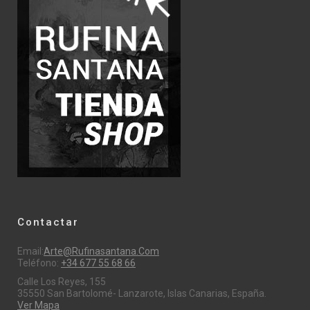
Contactar
Email:
Arte@rufinasantana.com
Teléfono:
+34 677 55 68 66
Calle Los Reyes, 155
35550 San Bartolomé- Lanzarote, Islas Canarias, España.
Ver Mapa