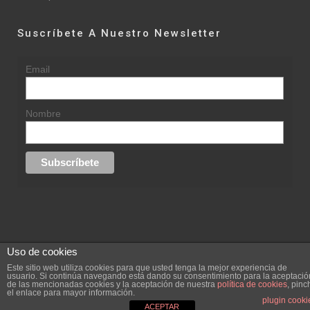
Suscríbete A Nuestro Newsletter
Email
Nombre
Uso de cookies
© 2015 rufinasantana.com
Este sitio web utiliza cookies para que usted tenga la mejor experiencia de
usuario. Si continúa navegando está dando su consentimiento para la aceptació
de las mencionadas cookies y la aceptación de nuestra
política de cookies
, pinc
replica rolex datejust
replica rolex day date
el enlace para mayor información.
Creada por
hugustudio.com
plugin cooki
ACEPTAR