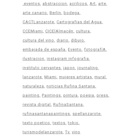
.eventos
abstraccion
acrilicos
Art
arte
arte canario
Berlin
bodega
CACTLanzarote
Cartografias del Agua
CCEMiami
CICElAlmacén
cultura
cultura del vino
diario
dibujo
embajada de españa
Evento
fotografíA
ilustracion
instagram infografia
instituto cervantes
japon
journaling
lanzarote
Miami
mujeres artistas
mural
naturaleza
noticias Rufina Santana
painting
Paintings
pintura
poesia
press
revista digital
RufinaSantana
rufinasantanapaintings
spellanzarote
texto poetico
textos
tokio
turismodelanzarote
Tv
vino