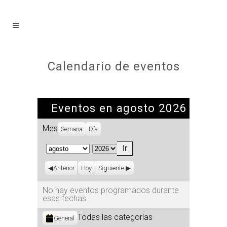
Calendario de eventos
Eventos en agosto 2026
Mes
Semana
Día
Mes
Año
Anterior
Hoy
Siguiente
No hay eventos programados durante
esas fechas.
Categorías
Todas las categorías
General