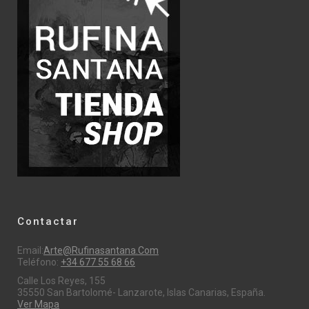
Contactar
Email:
Arte@rufinasantana.com
Teléfono:
+34 677 55 68 66
Calle Los Reyes, 155
35550 San Bartolomé- Lanzarote, Islas Canarias, España.
Ver Mapa