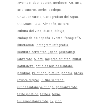
.eventos
abstraccion
acrilicos
Art
arte
arte canario
Berlin
bodega
CACTLanzarote
Cartografias del Agua
CCEMiami
CICElAlmacén
cultura
cultura del vino
diario
dibujo
embajada de españa
Evento
fotografíA
ilustracion
instagram infografia
instituto cervantes
japon
journaling
lanzarote
Miami
mujeres artistas
mural
naturaleza
noticias Rufina Santana
painting
Paintings
pintura
poesia
press
revista digital
RufinaSantana
rufinasantanapaintings
spellanzarote
texto poetico
textos
tokio
turismodelanzarote
Tv
vino