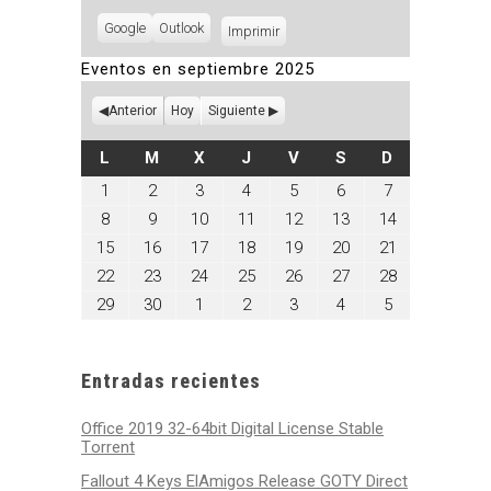
Subscribe
Google
Subscribe
Outlook
Imprimir
Vistas
in
in
Eventos en septiembre 2025
Anterior
Hoy
Siguiente
LUNES
MARTES
MIÉRCOLES
JUEVES
VIERNES
SÁBADO
DOMINGO
L
M
X
J
V
S
D
septiembre
septiembre
septiembre
septiembre
septiembre
septiembre
septiembre
1
2
3
4
5
6
7
1,
2,
3,
4,
5,
6,
7,
septiembre
septiembre
septiembre
septiembre
septiembre
septiembre
septiembre
8
9
10
11
12
13
14
2025
2025
2025
2025
2025
2025
2025
8,
9,
10,
11,
12,
13,
14,
septiembre
septiembre
septiembre
septiembre
septiembre
septiembre
septiembre
15
16
17
18
19
20
21
2025
2025
2025
2025
2025
2025
2025
15,
16,
17,
18,
19,
20,
21,
septiembre
septiembre
septiembre
septiembre
septiembre
septiembre
septiembre
22
23
24
25
26
27
28
2025
2025
2025
2025
2025
2025
2025
22,
23,
24,
25,
26,
27,
28,
septiembre
septiembre
octubre
octubre
octubre
octubre
octubre
29
30
1
2
3
4
5
2025
2025
2025
2025
2025
2025
2025
29,
30,
1,
2,
3,
4,
5,
2025
2025
2025
2025
2025
2025
2025
Entradas recientes
Office 2019 32-64bit Digital License Stable
Tоrrеnt
Fallout 4 Keys ElAmigos Release GOTY Direct