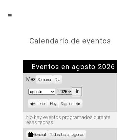
Calendario de eventos
Eventos en agosto 2026
Mes
Semana
Día
Mes
Año
Anterior
Hoy
Siguiente
No hay eventos programados durante
esas fechas.
Categorías
General
Todas las categorías