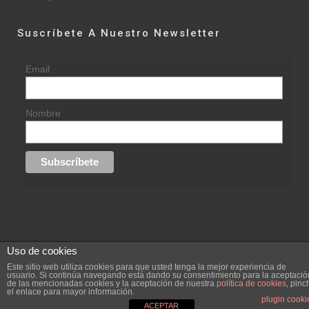
Suscríbete A Nuestro Newsletter
Email
Nombre
Uso de cookies
© 2015 rufinasantana.com
Este sitio web utiliza cookies para que usted tenga la mejor experiencia de
usuario. Si continúa navegando está dando su consentimiento para la aceptació
de las mencionadas cookies y la aceptación de nuestra
política de cookies
, pinc
replica rolex datejust
replica rolex day date
el enlace para mayor información.
Creada por
hugustudio.com
plugin cooki
ACEPTAR