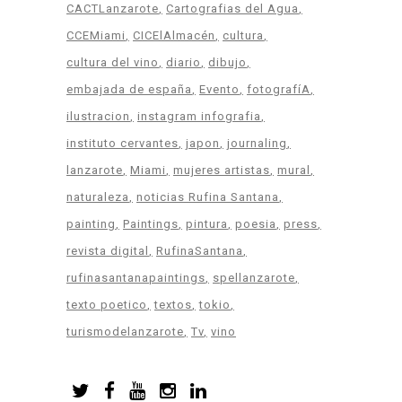
CACTLanzarote
Cartografias del Agua
CCEMiami
CICElAlmacén
cultura
cultura del vino
diario
dibujo
embajada de españa
Evento
fotografíA
ilustracion
instagram infografia
instituto cervantes
japon
journaling
lanzarote
Miami
mujeres artistas
mural
naturaleza
noticias Rufina Santana
painting
Paintings
pintura
poesia
press
revista digital
RufinaSantana
rufinasantanapaintings
spellanzarote
texto poetico
textos
tokio
turismodelanzarote
Tv
vino