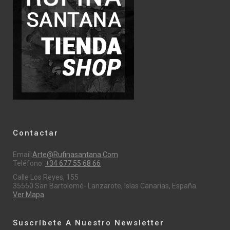
Contactar
Email:
Arte@rufinasantana.com
Teléfono:
+34 677 55 68 66
Calle Los Reyes, 155
35550 San Bartolomé- Lanzarote, Islas Canarias, España.
Ver Mapa
Suscríbete A Nuestro Newsletter