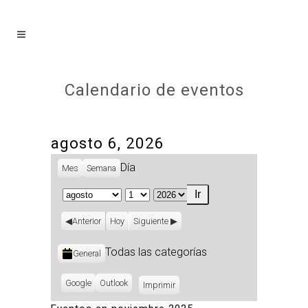
Calendario de eventos
agosto 6, 2026
Día
Mes
Semana
Mes
Día
Año
Anterior
Hoy
Siguiente
Categorías
Todas las categorías
General
Subscribe
Google
Subscribe
Outlook
Imprimir
Vistas
in
in