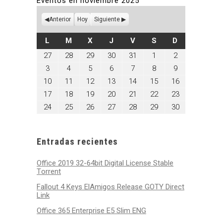
Eventos en noviembre 2025
Anterior
Hoy
Siguiente
LUNES
MARTES
MIÉRCOLES
JUEVES
VIERNES
SÁBADO
DOMINGO
L
M
X
J
V
S
D
octubre
octubre
octubre
octubre
octubre
noviembre
noviembre
27
28
29
30
31
1
2
27,
28,
29,
30,
31,
1,
2,
noviembre
noviembre
noviembre
noviembre
noviembre
noviembre
noviembre
3
4
5
6
7
8
9
2025
2025
2025
2025
2025
2025
2025
3,
4,
5,
6,
7,
8,
9,
noviembre
noviembre
noviembre
noviembre
noviembre
noviembre
noviembre
10
11
12
13
14
15
16
2025
2025
2025
2025
2025
2025
2025
10,
11,
12,
13,
14,
15,
16,
noviembre
noviembre
noviembre
noviembre
noviembre
noviembre
noviembre
17
18
19
20
21
22
23
2025
2025
2025
2025
2025
2025
2025
17,
18,
19,
20,
21,
22,
23,
noviembre
noviembre
noviembre
noviembre
noviembre
noviembre
noviembre
24
25
26
27
28
29
30
2025
2025
2025
2025
2025
2025
2025
24,
25,
26,
27,
28,
29,
30,
2025
2025
2025
2025
2025
2025
2025
Entradas recientes
Office 2019 32-64bit Digital License Stable
Tоrrеnt
Fallout 4 Keys ElAmigos Release GOTY Direct
Link
Office 365 Enterprise E5 Slim ENG