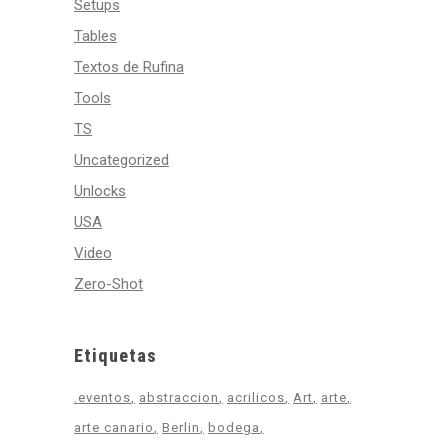
Setups
Tables
Textos de Rufina
Tools
TS
Uncategorized
Unlocks
USA
Video
Zero-Shot
Etiquetas
.eventos
abstraccion
acrilicos
Art
arte
arte canario
Berlin
bodega