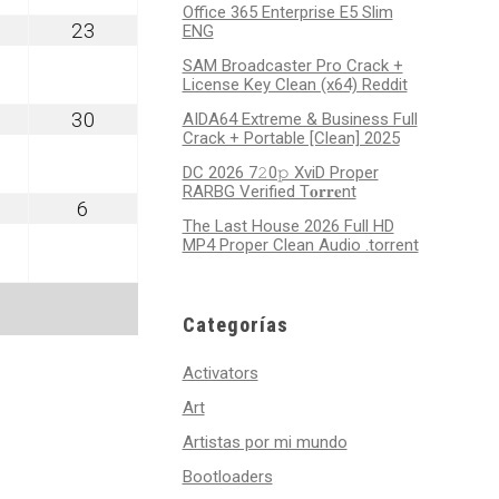
Office 365 Enterprise E5 Slim
gosto
agosto
23
ENG
2,
23,
SAM Broadcaster Pro Crack +
026
2026
License Key Clean (x64) Reddit
gosto
agosto
30
AIDA64 Extreme & Business Full
9,
30,
Crack + Portable [Clean] 2025
026
2026
DC 2026 7𝟸0𝚙 XviD Proper
RARBG Verified T𝐨𝐫𝐫𝐞nt
ptiembre
septiembre
6
6,
The Last House 2026 Full HD
MP4 Proper Clean Audio .torrent
026
2026
Categorías
Activators
Art
Artistas por mi mundo
Bootloaders