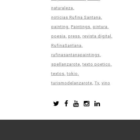
naturaleza
noticias Rufina Santana
painting
Paintings
pintura
poesia
press
revista digital
RufinaSantana
rufinasantanapaintings
spellanzarote
texto poetico
textos
tokio
turismodelanzarote
Tv
vino