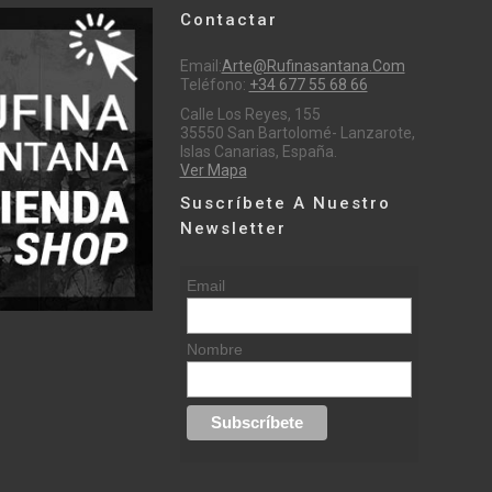
Contactar
Email:
Arte@rufinasantana.com
Teléfono:
+34 677 55 68 66
Calle Los Reyes, 155
35550 San Bartolomé- Lanzarote,
Islas Canarias, España.
Ver Mapa
Suscríbete A Nuestro
Newsletter
Email
Nombre