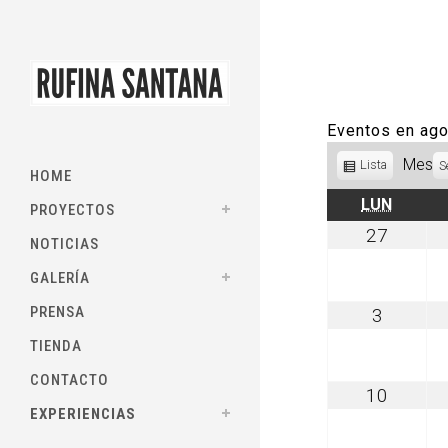
Eventos en ag
Mes
Ver
Lista
S
HOME
como
LUNES
LUN
PROYECTOS
julio
27
NOTICIAS
27,
2026
GALERÍA
PRENSA
agosto
3
3,
TIENDA
2026
CONTACTO
agosto
10
10,
EXPERIENCIAS
2026