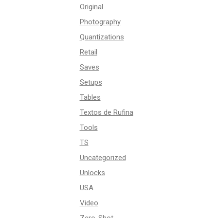
Original
Photography
Quantizations
Retail
Saves
Setups
Tables
Textos de Rufina
Tools
TS
Uncategorized
Unlocks
USA
Video