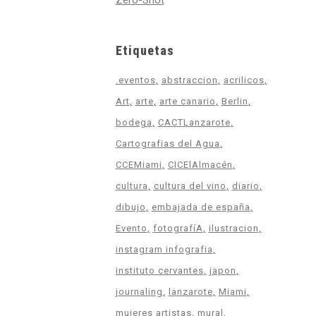
Zero-Shot
Etiquetas
.eventos
abstraccion
acrilicos
Art
arte
arte canario
Berlin
bodega
CACTLanzarote
Cartografias del Agua
CCEMiami
CICElAlmacén
cultura
cultura del vino
diario
dibujo
embajada de españa
Evento
fotografíA
ilustracion
instagram infografia
instituto cervantes
japon
journaling
lanzarote
Miami
mujeres artistas
mural