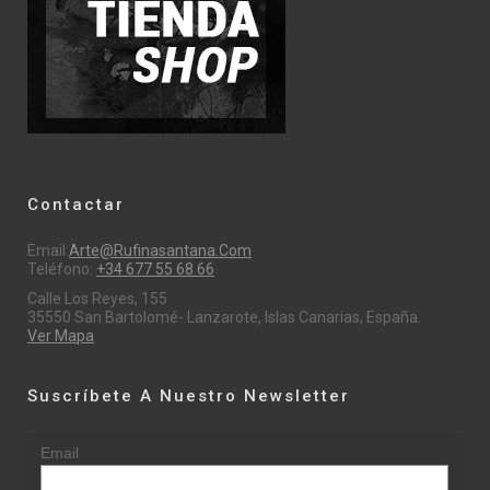
Contactar
Email:
Arte@rufinasantana.com
Teléfono:
+34 677 55 68 66
Calle Los Reyes, 155
35550 San Bartolomé- Lanzarote, Islas Canarias, España.
Ver Mapa
Suscríbete A Nuestro Newsletter
Email