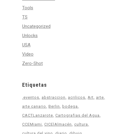
Tools
TS
Uncategorized
Unlocks
USA
Video
Zero-Shot
Etiquetas
.eventos
abstraccion
acrilicos
Art
arte
arte canario
Berlin
bodega
CACTLanzarote
Cartografias del Agua
CCEMiami
CICElAlmacén
cultura
cultura del vino
diario
dibujo