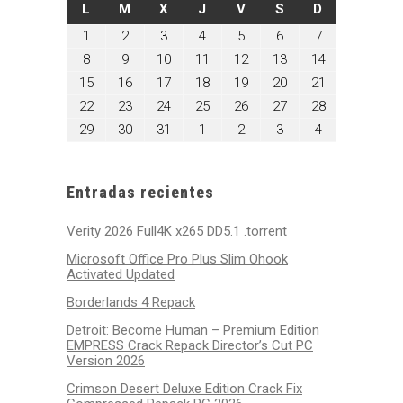
LUNES
MARTES
MIÉRCOLES
JUEVES
VIERNES
SÁBADO
DOMINGO
L
M
X
J
V
S
D
diciembre
diciembre
diciembre
diciembre
diciembre
diciembre
diciembre
1
2
3
4
5
6
7
1,
2,
3,
4,
5,
6,
7,
diciembre
diciembre
diciembre
diciembre
diciembre
diciembre
diciembre
8
9
10
11
12
13
14
2025
2025
2025
2025
2025
2025
2025
8,
9,
10,
11,
12,
13,
14,
diciembre
diciembre
diciembre
diciembre
diciembre
diciembre
diciembre
15
16
17
18
19
20
21
2025
2025
2025
2025
2025
2025
2025
15,
16,
17,
18,
19,
20,
21,
diciembre
diciembre
diciembre
diciembre
diciembre
diciembre
diciembre
22
23
24
25
26
27
28
2025
2025
2025
2025
2025
2025
2025
22,
23,
24,
25,
26,
27,
28,
diciembre
diciembre
diciembre
enero
enero
enero
enero
29
30
31
1
2
3
4
2025
2025
2025
2025
2025
2025
2025
29,
30,
31,
1,
2,
3,
4,
2025
2025
2025
2026
2026
2026
2026
Entradas recientes
Verity 2026 Full4K x265 DD5.1 .torrent
Microsoft Office Pro Plus Slim Ohook
Activated Updated
Borderlands 4 Repack
Detroit: Become Human – Premium Edition
EMPRESS Crack Repack Director’s Cut PC
Version 2026
Crimson Desert Deluxe Edition Crack Fix