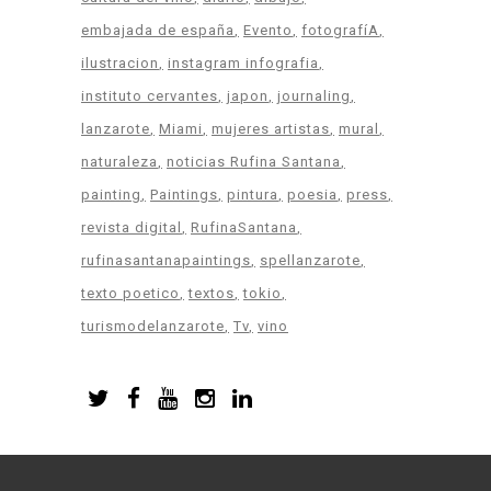
embajada de españa
Evento
fotografíA
ilustracion
instagram infografia
instituto cervantes
japon
journaling
lanzarote
Miami
mujeres artistas
mural
naturaleza
noticias Rufina Santana
painting
Paintings
pintura
poesia
press
revista digital
RufinaSantana
rufinasantanapaintings
spellanzarote
texto poetico
textos
tokio
turismodelanzarote
Tv
vino