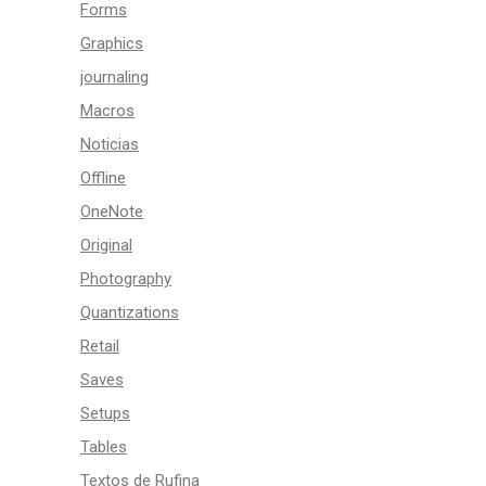
Forms
Graphics
journaling
Macros
Noticias
Offline
OneNote
Original
Photography
Quantizations
Retail
Saves
Setups
Tables
Textos de Rufina