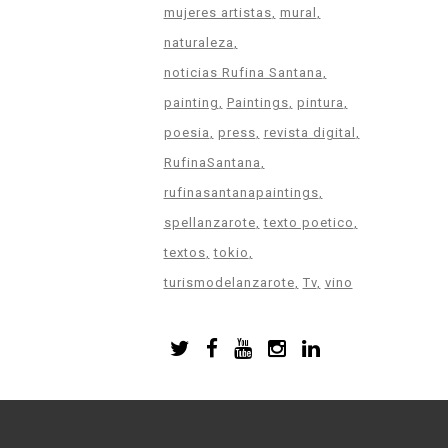
mujeres artistas
mural
naturaleza
noticias Rufina Santana
painting
Paintings
pintura
poesia
press
revista digital
RufinaSantana
rufinasantanapaintings
spellanzarote
texto poetico
textos
tokio
turismodelanzarote
Tv
vino