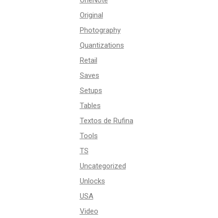
OneNote
Original
Photography
Quantizations
Retail
Saves
Setups
Tables
Textos de Rufina
Tools
TS
Uncategorized
Unlocks
USA
Video