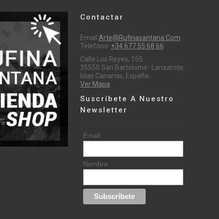
Contactar
Email:
Arte@rufinasantana.com
Teléfono:
+34 677 55 68 66
Calle Los Reyes, 155
35550 San Bartolomé- Lanzarote,
Islas Canarias, España.
Ver Mapa
Suscríbete A Nuestro
Newsletter
Email
Nombre