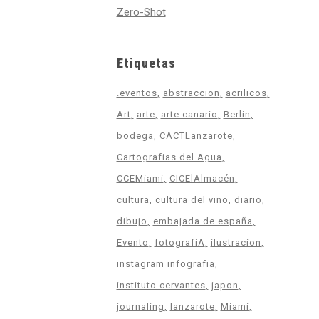
Zero-Shot
Etiquetas
.eventos
abstraccion
acrilicos
Art
arte
arte canario
Berlin
bodega
CACTLanzarote
Cartografias del Agua
CCEMiami
CICElAlmacén
cultura
cultura del vino
diario
dibujo
embajada de españa
Evento
fotografíA
ilustracion
instagram infografia
instituto cervantes
japon
journaling
lanzarote
Miami