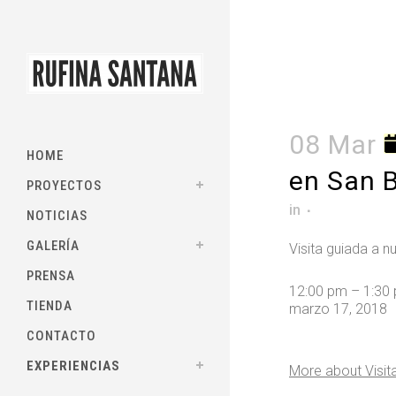
08 Mar
HOME
en San 
PROYECTOS
in
NOTICIAS
GALERÍA
Visita guiada a n
PRENSA
12:00 pm
–
1:30
TIENDA
marzo 17, 2018
CONTACTO
EXPERIENCIAS
More
about Visita