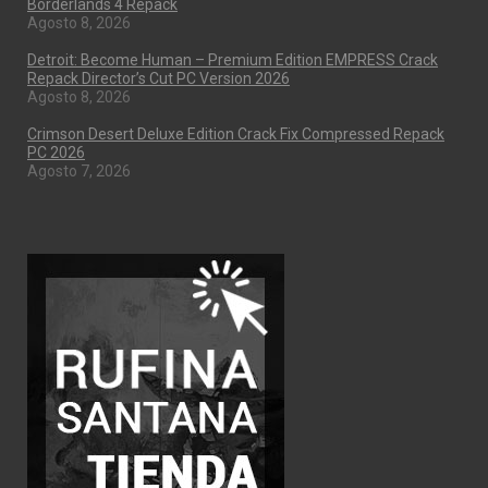
Borderlands 4 Repack
Agosto 8, 2026
Detroit: Become Human – Premium Edition EMPRESS Crack
Repack Director’s Cut PC Version 2026
Agosto 8, 2026
Crimson Desert Deluxe Edition Crack Fix Compressed Repack
PC 2026
Agosto 7, 2026