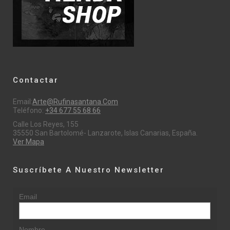
Contactar
Email:
Arte@rufinasantana.com
Teléfono:
+34 677 55 68 66
Calle Los Reyes, 155
35550 San Bartolomé- Lanzarote, Islas Canarias, España.
Ver Mapa
Suscríbete A Nuestro Newsletter
Email
Nombre