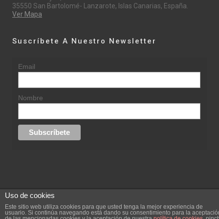
35550 San Bartolomé- Lanzarote, Islas Canarias, España.
Ver Mapa
Suscríbete A Nuestro Newsletter
Email
Nombre
Uso de cookies
© 2015 rufinasantana.com
Este sitio web utiliza cookies para que usted tenga la mejor experiencia de
usuario. Si continúa navegando está dando su consentimiento para la aceptació
de las mencionadas cookies y la aceptación de nuestra
política de cookies
, pinc