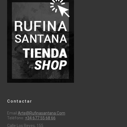
Contactar
Email:
Arte@rufinasantana.com
Teléfono:
+34 677 55 68 66
Calle Los Reyes, 155