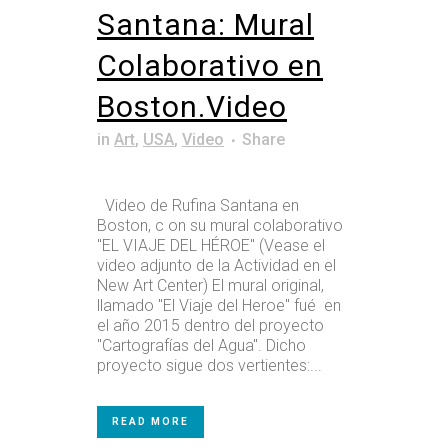
Santana: Mural
Colaborativo en
Boston.Video
in
Art
,
USA
,
Video
Share
Video de Rufina Santana en
Boston, c on su mural colaborativo
"EL VIAJE DEL HÉROE" (Vease el
video adjunto de la Actividad en el
New Art Center) El mural original,
llamado "El Viaje del Heroe" fué en
el año 2015 dentro del proyecto
"Cartografías del Agua". Dicho
proyecto sigue dos vertientes:...
READ MORE