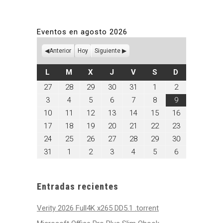
Eventos en agosto 2026
Anterior
Hoy
Siguiente
LUNES
MARTES
MIÉRCOLES
JUEVES
VIERNES
SÁBADO
DOMINGO
L
M
X
J
V
S
D
julio
julio
julio
julio
julio
agosto
agosto
27
28
29
30
31
1
2
27,
28,
29,
30,
31,
1,
2,
agosto
agosto
agosto
agosto
agosto
agosto
agosto
3
4
5
6
7
8
9
2026
2026
2026
2026
2026
2026
2026
3,
4,
5,
6,
7,
8,
9,
agosto
agosto
agosto
agosto
agosto
agosto
agosto
10
11
12
13
14
15
16
2026
2026
2026
2026
2026
2026
2026
10,
11,
12,
13,
14,
15,
16,
agosto
agosto
agosto
agosto
agosto
agosto
agosto
17
18
19
20
21
22
23
2026
2026
2026
2026
2026
2026
2026
17,
18,
19,
20,
21,
22,
23,
agosto
agosto
agosto
agosto
agosto
agosto
agosto
24
25
26
27
28
29
30
2026
2026
2026
2026
2026
2026
2026
24,
25,
26,
27,
28,
29,
30,
agosto
septiembre
septiembre
septiembre
septiembre
septiembre
septiembre
31
1
2
3
4
5
6
2026
2026
2026
2026
2026
2026
2026
31,
1,
2,
3,
4,
5,
6,
2026
2026
2026
2026
2026
2026
2026
Entradas recientes
Verity 2026 Full4K x265 DD5.1 .torrent