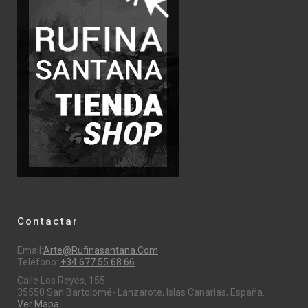
Contactar
Email:
Arte@rufinasantana.com
Teléfono:
+34 677 55 68 66
Calle Los Reyes, 155
35550 San Bartolomé- Lanzarote, Islas Canarias, España.
Ver Mapa