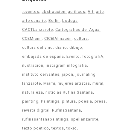
.eventos
abstraccion
acrilicos
Art
arte
arte canario
Berlin
bodega
CACTLanzarote
Cartografias del Agua
CCEMiami
CICElAlmacén
cultura
cultura del vino
diario
dibujo
embajada de españa
Evento
fotografíA
ilustracion
instagram infografia
instituto cervantes
japon
journaling
lanzarote
Miami
mujeres artistas
mural
naturaleza
noticias Rufina Santana
painting
Paintings
pintura
poesia
press
revista digital
RufinaSantana
rufinasantanapaintings
spellanzarote
texto poetico
textos
tokio