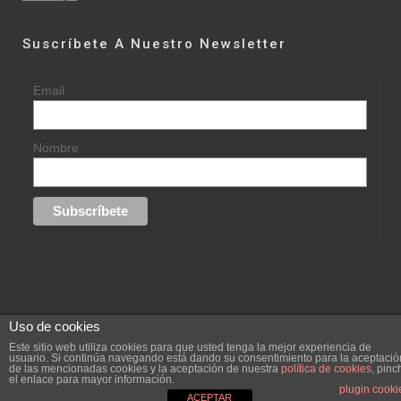
Suscríbete A Nuestro Newsletter
Email
Nombre
Uso de cookies
© 2015 rufinasantana.com
Este sitio web utiliza cookies para que usted tenga la mejor experiencia de
usuario. Si continúa navegando está dando su consentimiento para la aceptació
de las mencionadas cookies y la aceptación de nuestra
política de cookies
, pinc
replica rolex datejust
replica rolex day date
el enlace para mayor información.
Creada por
hugustudio.com
plugin cooki
ACEPTAR