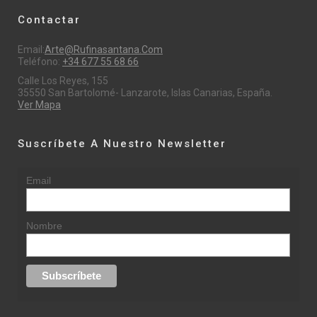
Contactar
Email:
Arte@rufinasantana.com
Teléfono:
+34 677 55 68 66
Calle Los Reyes, 155
35550 San Bartolomé- Lanzarote, Islas Canarias, España.
Ver Mapa
Suscríbete A Nuestro Newsletter
Email
Nombre