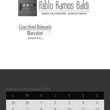
Eventos En Octubre 2025
Lunes
Martes
Miércoles
Jueves
Viernes
Sábado
Doming
L
M
X
J
V
S
D
Septiembre
Septiembre
Octubre
Octubre
Octubre
Octubre
Octubr
29
30
1
2
3
4
5
29,
30,
1,
2,
3,
4,
5,
Octubre
Octubre
Octubre
Octubre
Octubre
Octubre
Octubr
6
7
8
9
10
11
12